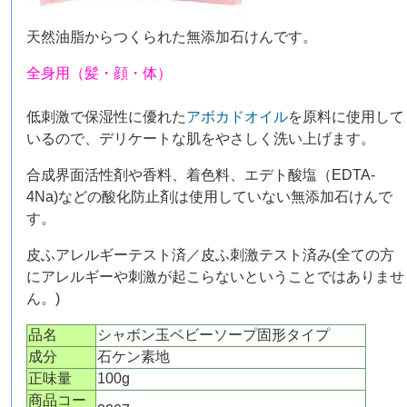
天然油脂からつくられた無添加石けんです。
全身用（髪・顔・体）
低刺激で保湿性に優れた
アボカドオイル
を原料に使用して
いるので、デリケートな肌をやさしく洗い上げます。
合成界面活性剤や香料、着色料、エデト酸塩（EDTA-
4Na)などの酸化防止剤は使用していない無添加石けんで
す。
皮ふアレルギーテスト済／皮ふ刺激テスト済み(全ての方
にアレルギーや刺激が起こらないということではありませ
ん。)
品名
シャボン玉ベビーソープ固形タイプ
成分
石ケン素地
正味量
100g
商品コー