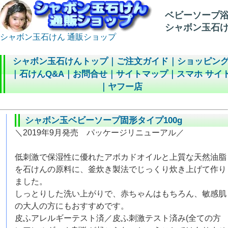
ベビーソープ浴
シャボン玉石
シャボン玉石けん 通販ショップ
シャボン玉石けんトップ
｜
ご注文ガイド
｜
ショッピン
｜
石けんQ&A
｜
お問合せ
｜
サイトマップ
｜
スマホ サイ
｜
ヤフー店
シャボン玉ベビーソープ固形タイプ100g
＼2019年9月発売 パッケージリニューアル／
低刺激で保湿性に優れたアボカドオイルと上質な天然油脂
を石けんの原料に、釜炊き製法でじっくり炊き上げて作り
ました。
しっとりした洗い上がりで、赤ちゃんはもちろん、敏感肌
の大人の方にもおすすめです。
皮ふアレルギーテスト済／皮ふ刺激テスト済み(全ての方