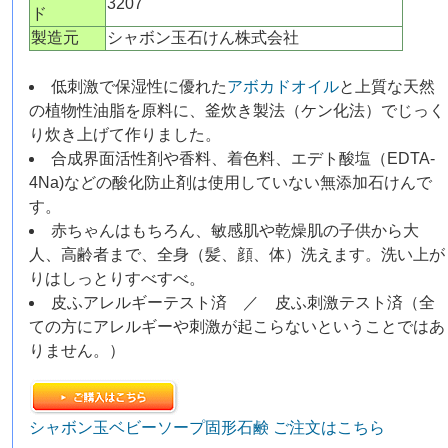
3207
ド
製造元
シャボン玉石けん株式会社
低刺激で保湿性に優れた
アボカドオイル
と上質な天然
の植物性油脂を原料に、釜炊き製法（ケン化法）でじっく
り炊き上げて作りました。
合成界面活性剤や香料、着色料、エデト酸塩（EDTA-
4Na)などの酸化防止剤は使用していない無添加石けんで
す。
赤ちゃんはもちろん、敏感肌や乾燥肌の子供から大
人、高齢者まで、全身（髪、顔、体）洗えます。洗い上が
りはしっとりすべすべ。
皮ふアレルギーテスト済 ／ 皮ふ刺激テスト済（全
ての方にアレルギーや刺激が起こらないということではあ
りません。）
シャボン玉ベビーソープ固形石鹸 ご注文はこちら