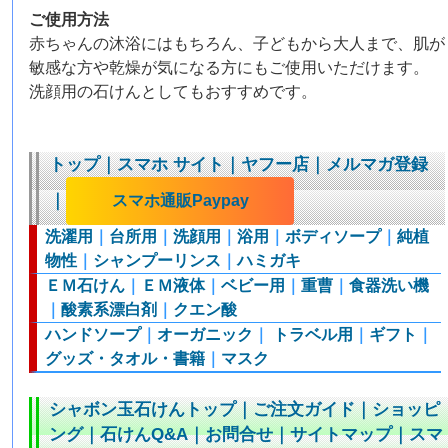
ご使用方法
赤ちゃんの沐浴にはもちろん、子どもから大人まで、肌が
敏感な方や乾燥が気になる方にもご使用いただけます。
洗顔用の石けんとしてもおすすめです。
トップ
｜
スマホ サイト
｜
ヤフー店
｜
メルマガ登録
｜
スマホ通販Paypay
洗濯用
｜
台所用
｜
洗顔用
｜
浴用
｜
ボディソープ
｜
純植
物性
｜
シャンプーリンス
｜
ハミガキ
ＥＭ石けん
｜
ＥＭ液体
｜
ベビー用
｜
重曹
｜
食器洗い機
｜
酸素系漂白剤
｜
クエン酸
ハンドソープ
｜
オーガニック
｜
トラベル用
｜
ギフト
｜
グッズ・タオル・書籍
｜
マスク
シャボン玉石けんトップ
｜
ご注文ガイド
｜
ショッピ
ング
｜
石けんQ&A
｜
お問合せ
｜
サイトマップ
｜
スマ