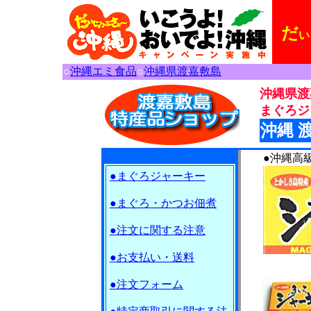
だ
い
○
沖縄エミ食品
○
沖縄県渡嘉敷島
沖縄県渡
まぐろジ
沖縄 
●沖縄高
●まぐろジャーキー
●まぐろ・かつお佃煮
●注文に関する注意
●お支払い・送料
●注文フォーム