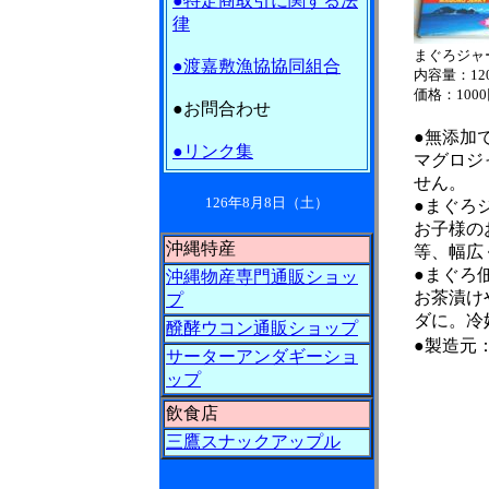
●特定商取引に関する法
律
まぐろジャ
●渡嘉敷漁協協同組合
内容量：12
価格：100
●お問合わせ
●無添加
●リンク集
マグロジ
せん。
126年8月8日（土）
●まぐろ
お子様の
沖縄特産
等、幅広
●まぐろ
沖縄物産専門通販ショッ
お茶漬け
プ
ダに。冷
醗酵ウコン通販ショップ
●製造元
サーターアンダギーショ
ップ
飲食店
三鷹スナックアップル