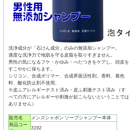
洗浄成分が「石けん成分」のみの無添加シャンプー。
適度な洗浄力で地肌を守る皮脂を取りすぎません。
男性の気になるフケ・かゆみ・べたつきをケアし、頭皮を
すこやかに保ちます。
シリコン、合成ポリマー、合成界面活性剤、香料、着色
料、酸化防止剤不使用。
※皮ふアレルギーテスト済み・皮ふ刺激テスト済み （す
べての方にアレルギーや刺激が起こらないということでは
ありません）
販売名
メンズシャボン ソープシャンプー本体
商品コー
3192