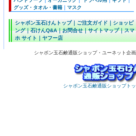
ハンドソープ
｜
オーガニック
｜
トラベル用
｜
ギフト
｜
グッズ・タオル・書籍
｜
マスク
シャボン玉石けんトップ
｜
ご注文ガイド
｜
ショッピ
ング
｜
石けんQ&A
｜
お問合せ
｜
サイトマップ
｜
スマ
ホ サイト
｜
ヤフー店
シャボン玉石鹸通販ショップ・ユーネット企画
シャボン玉石鹸通販ショップトッ