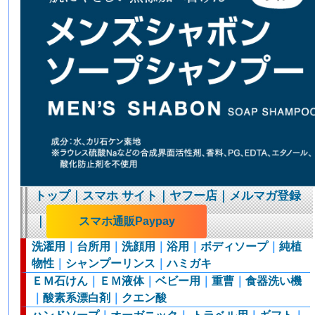
トップ
｜
スマホ サイト
｜
ヤフー店
｜
メルマガ登録
｜
スマホ通販Paypay
洗濯用
｜
台所用
｜
洗顔用
｜
浴用
｜
ボディソープ
｜
純植
物性
｜
シャンプーリンス
｜
ハミガキ
ＥＭ石けん
｜
ＥＭ液体
｜
ベビー用
｜
重曹
｜
食器洗い機
｜
酸素系漂白剤
｜
クエン酸