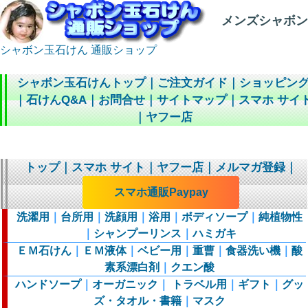
メンズシャボン 
シャボン玉石けん 通販ショップ
シャボン玉石けんトップ
｜
ご注文ガイド
｜
ショッピン
｜
石けんQ&A
｜
お問合せ
｜
サイトマップ
｜
スマホ サイ
｜
ヤフー店
トップ
｜
スマホ サイト
｜
ヤフー店
｜
メルマガ登録
｜
スマホ通販Paypay
洗濯用
｜
台所用
｜
洗顔用
｜
浴用
｜
ボディソープ
｜
純植物性
｜
シャンプーリンス
｜
ハミガキ
ＥＭ石けん
｜
ＥＭ液体
｜
ベビー用
｜
重曹
｜
食器洗い機
｜
酸
素系漂白剤
｜
クエン酸
ハンドソープ
｜
オーガニック
｜
トラベル用
｜
ギフト
｜
グッ
ズ・タオル・書籍
｜
マスク