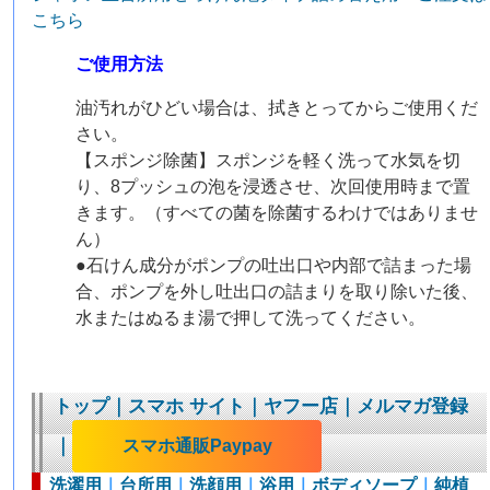
こちら
ご使用方法
油汚れがひどい場合は、拭きとってからご使用くだ
さい。
【スポンジ除菌】スポンジを軽く洗って水気を切
り、8プッシュの泡を浸透させ、次回使用時まで置
きます。（すべての菌を除菌するわけではありませ
ん）
●石けん成分がポンプの吐出口や内部で詰まった場
合、ポンプを外し吐出口の詰まりを取り除いた後、
水またはぬるま湯で押して洗ってください。
トップ
｜
スマホ サイト
｜
ヤフー店
｜
メルマガ登録
｜
スマホ通販Paypay
洗濯用
｜
台所用
｜
洗顔用
｜
浴用
｜
ボディソープ
｜
純植