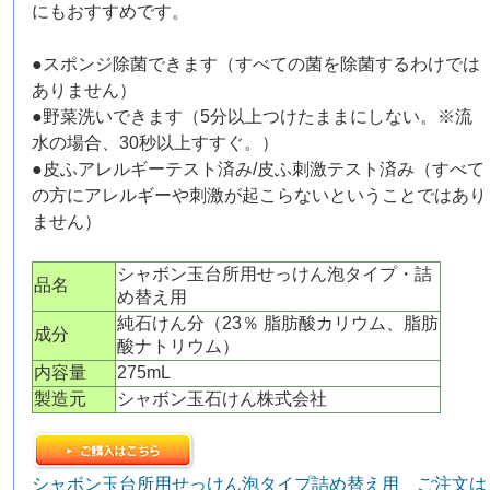
にもおすすめです。
●スポンジ除菌できます（すべての菌を除菌するわけでは
ありません）
●野菜洗いできます（5分以上つけたままにしない。※流
水の場合、30秒以上すすぐ。）
●皮ふアレルギーテスト済み/皮ふ刺激テスト済み（すべて
の方にアレルギーや刺激が起こらないということではあり
ません）
シャボン玉台所用せっけん泡タイプ・詰
品名
め替え用
純石けん分（23％ 脂肪酸カリウム、脂肪
成分
酸ナトリウム）
内容量
275mL
製造元
シャボン玉石けん株式会社
シャボン玉台所用せっけん泡タイプ詰め替え用 ご注文は