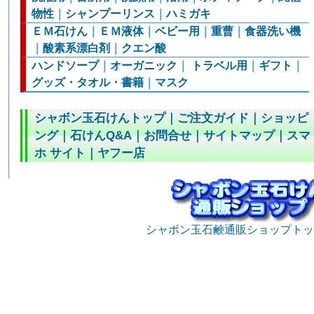
物性
｜
シャンプーリンス
｜
ハミガキ
ＥＭ石けん
｜
ＥＭ液体
｜
ベビー用
｜
重曹
｜
食器洗い機
｜
酸素系漂白剤
｜
クエン酸
ハンドソープ
｜
オーガニック
｜
トラベル用
｜
ギフト
｜
グッズ・タオル・書籍
｜
マスク
シャボン玉石けんトップ
｜
ご注文ガイド
｜
ショッピ
ング
｜
石けんQ&A
｜
お問合せ
｜
サイトマップ
｜
スマ
ホ サイト
｜
ヤフー店
シャボン玉石鹸通販ショップトッ