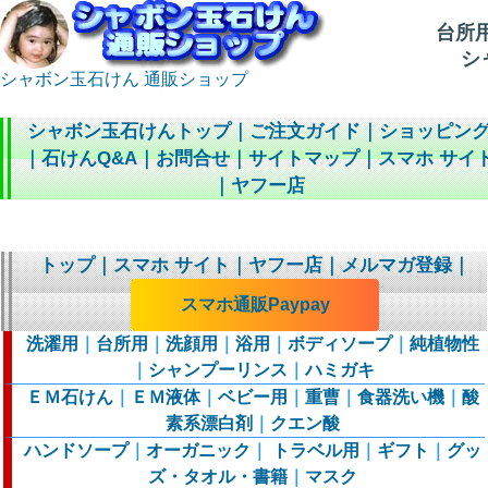
台所
シャ
シャボン玉石けん 通販ショップ
シャボン玉石けんトップ
｜
ご注文ガイド
｜
ショッピン
｜
石けんQ&A
｜
お問合せ
｜
サイトマップ
｜
スマホ サイ
｜
ヤフー店
トップ
｜
スマホ サイト
｜
ヤフー店
｜
メルマガ登録
｜
スマホ通販Paypay
洗濯用
｜
台所用
｜
洗顔用
｜
浴用
｜
ボディソープ
｜
純植物性
｜
シャンプーリンス
｜
ハミガキ
ＥＭ石けん
｜
ＥＭ液体
｜
ベビー用
｜
重曹
｜
食器洗い機
｜
酸
素系漂白剤
｜
クエン酸
ハンドソープ
｜
オーガニック
｜
トラベル用
｜
ギフト
｜
グッ
ズ・タオル・書籍
｜
マスク